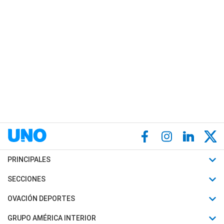
PRINCIPALES
Últimas Noticias
SECCIONES
Política
Horóscopo
OVACIÓN DEPORTES
Sociedad
Motores
Fútbol
GRUPO AMÉRICA INTERIOR