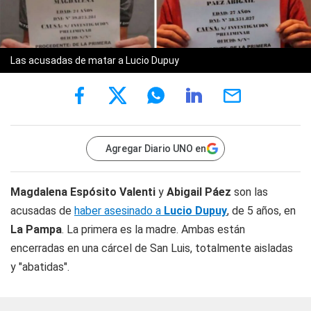
Las acusadas de matar a Lucio Dupuy
Agregar Diario UNO en
Magdalena Espósito Valenti
y
Abigail Páez
son las
acusadas de
haber asesinado a
Lucio Dupuy
, de 5 años, en
La
Pampa
. La primera es la madre. Ambas están
encerradas en una cárcel de San Luis, totalmente aisladas
y "abatidas".