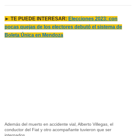
► TE PUEDE INTERESAR:
Elecciones 2023: con
pocas quejas de los electores debutó el sistema de
Boleta Única en Mendoza
Además del muerto en accidente vial, Alberto Villegas, el
conductor del Fiat y otro acompañante tuvieron que ser
internados.