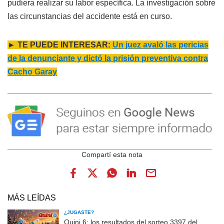
pudiera realizar su labor específica. La investigación sobre
las circunstancias del accidente está en curso.
► TE PUEDE INTERESAR:
Un juez avaló las pericias
de la denunciante y dictó la prisión preventiva contra
Cacho Garay
MÁS LEÍDAS
¿JUGASTE?
Quini 6: los resultados del sorteo 3397 del