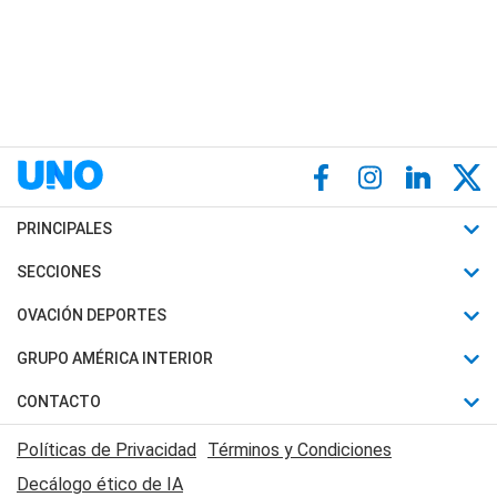
PRINCIPALES
Últimas Noticias
SECCIONES
Política
Horóscopo
OVACIÓN DEPORTES
Sociedad
Motores
Fútbol
GRUPO AMÉRICA INTERIOR
Policiales
Recetas
Mundial
Canal 7 en Vivo
CONTACTO
Judiciales
Trucos caseros
Automovilismo
Radio Nihuil
Acerca de Nosotros
Economia
Políticas de Privacidad
Términos y Condiciones
Series y Películas
Rugby
FM UNA
Contactanos
Decálogo ético de IA
Edictos y Solicitadas