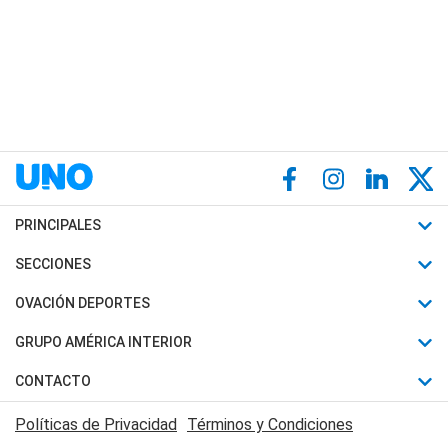
PRINCIPALES
Últimas Noticias
SECCIONES
Política
Horóscopo
OVACIÓN DEPORTES
Sociedad
Motores
Fútbol
GRUPO AMÉRICA INTERIOR
Policiales
Recetas
Mundial
Canal 7 en Vivo
CONTACTO
Judiciales
Trucos caseros
Automovilismo
Radio Nihuil
Acerca de Nosotros
Economia
Políticas de Privacidad
Términos y Condiciones
Series y Películas
Rugby
FM UNA