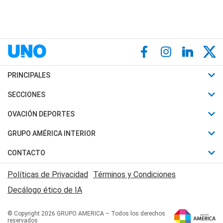
PRINCIPALES
Últimas Noticias
SECCIONES
Política
Horóscopo
OVACIÓN DEPORTES
Sociedad
Motores
Fútbol
GRUPO AMÉRICA INTERIOR
Policiales
Recetas
Mundial
Canal 7 en Vivo
CONTACTO
Judiciales
Trucos caseros
Automovilismo
Radio Nihuil
Acerca de Nosotros
Economia
Políticas de Privacidad
Términos y Condiciones
Series y Películas
Rugby
FM UNA
Contactanos
Decálogo ético de IA
Edictos y Solicitadas
Tenis
Radio Brava
Newsletter
Básquet
© Copyright 2026 GRUPO AMERICA – Todos los derechos
San Juan 8
reservados