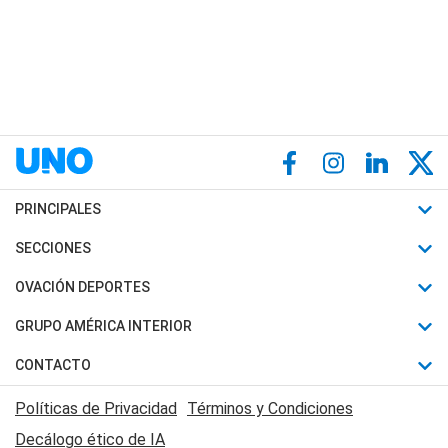
PRINCIPALES
Últimas Noticias
SECCIONES
Política
Horóscopo
OVACIÓN DEPORTES
Sociedad
Motores
Fútbol
GRUPO AMÉRICA INTERIOR
Policiales
Recetas
Mundial
Canal 7 en Vivo
CONTACTO
Judiciales
Trucos caseros
Automovilismo
Radio Nihuil
Acerca de Nosotros
Economia
Políticas de Privacidad
Términos y Condiciones
Series y Películas
Rugby
FM UNA
Contactanos
Decálogo ético de IA
Edictos y Solicitadas