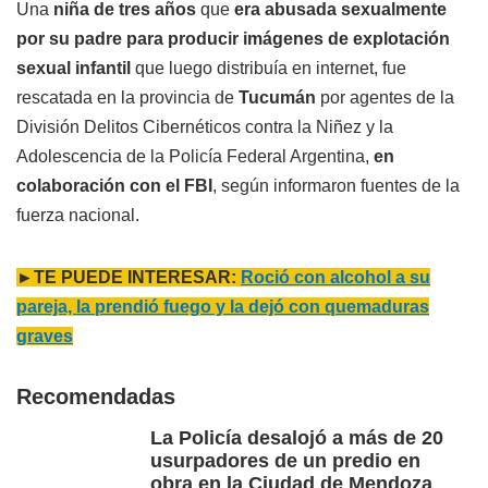
Una
niña de tres años
que
era abusada sexualmente
por su padre para producir imágenes de explotación
sexual infantil
que luego distribuía en internet, fue
rescatada en la provincia de
Tucumán
por agentes de la
División Delitos Cibernéticos contra la Niñez y la
Adolescencia de la Policía Federal Argentina,
en
colaboración con el FBI
, según informaron fuentes de la
fuerza nacional.
►TE PUEDE INTERESAR:
Roció con alcohol a su
pareja, la prendió fuego y la dejó con quemaduras
graves
Recomendadas
La Policía desalojó a más de 20
usurpadores de un predio en
obra en la Ciudad de Mendoza