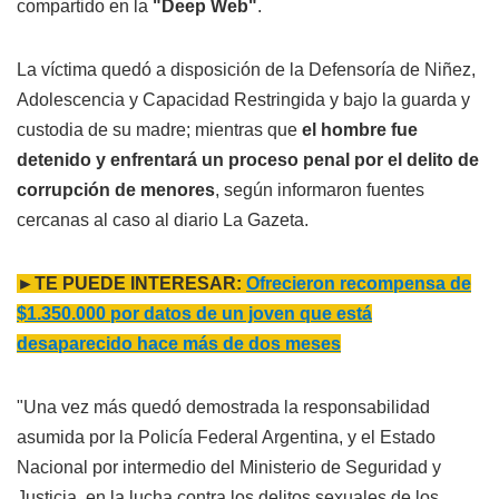
compartido en la
"Deep Web"
.
La víctima quedó a disposición de la Defensoría de Niñez,
Adolescencia y Capacidad Restringida y bajo la guarda y
custodia de su madre; mientras que
el hombre fue
detenido y enfrentará un proceso penal por el delito de
corrupción de menores
, según informaron fuentes
cercanas al caso al diario La Gazeta.
►TE PUEDE INTERESAR:
Ofrecieron recompensa de
$1.350.000 por datos de un joven que está
desaparecido hace más de dos meses
"Una vez más quedó demostrada la responsabilidad
asumida por la Policía Federal Argentina, y el Estado
Nacional por intermedio del Ministerio de Seguridad y
Justicia, en la lucha contra los delitos sexuales de los