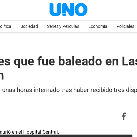
olítica
Sociedad
Series y Películas
Economia
Policiales
es que fue baleado en La
n
r unas horas internado tras haber recibido tres dis