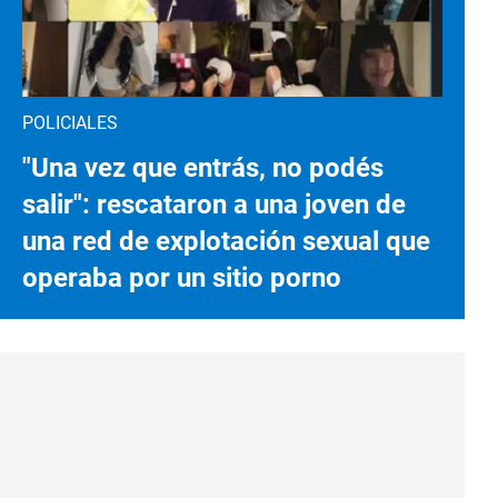
POLICIALES
"Una vez que entrás, no podés
salir": rescataron a una joven de
una red de explotación sexual que
operaba por un sitio porno