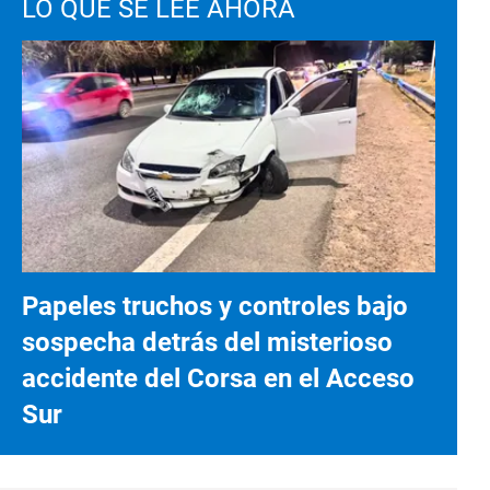
LO QUE SE LEE AHORA
Papeles truchos y controles bajo
sospecha detrás del misterioso
accidente del Corsa en el Acceso
Sur