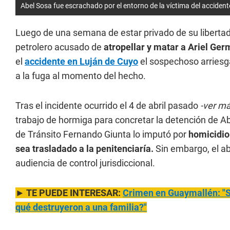
Abel Sosa fue escrachado por el entorno de la víctima del acciden
Luego de una semana de estar privado de su libertad, 
petrolero acusado de
atropellar y matar a Ariel Ger
el
accidente en Luján de Cuyo
el sospechoso arriesga
a la fuga al momento del hecho.
Tras el incidente ocurrido el 4 de abril pasado
-ver má
trabajo de hormiga para concretar la detención de Abe
de Tránsito Fernando Giunta lo imputó por
homicidio
sea trasladado a la penitenciaría.
Sin embargo, el a
audiencia de control jurisdiccional.
► TE PUEDE INTERESAR:
Crimen en Guaymallén: "Si
qué destruyeron a una familia?"