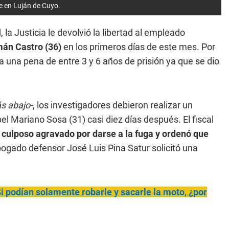
te en Luján de Cuyo.
la Justicia le devolvió la libertad al empleado
mán Castro (36)
en los primeros días de este mes. Por
 una pena de entre 3 y 6 años de prisión ya que se dio
s abajo-
, los investigadores debieron realizar un
l Mariano Sosa (31) casi diez días después. El fiscal
 culposo agravado por darse a la fuga y ordenó que
bogado defensor José Luis Pina Satur solicitó una
 podían solamente robarle y sacarle la moto, ¿por