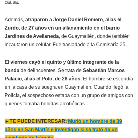
causa.
Además,
atraparon a Jorge Daniel Romero, alias el
Zurdo, de 27 años en un allanamiento en el barrio
Jardines de Avellaneda
, de Guaymallén, donde también
incautaron un celular. Fue trasladado a la Comisaría 35.
El viernes cayó el quinto y último integrante de la
banda
de delincuentes. Se trata de
Sebastián Marcos
Palacio, alias el Polo, de 28 años.
El hombre se escondía
en la casa de su suegra en Guaymallén. Cuando llegó la
Policía, el sospechoso estaba con un grupo de amigos con
quienes tomaba bebidas alcohólicas.
►TE PUEDE INTERESAR:
Murió un hombre de 39
años en San Martín e investigan si se trató de un
accidente de tránsito