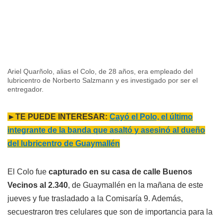
Ariel Quarñolo, alias el Colo, de 28 años, era empleado del
lubricentro de Norberto Salzmann y es investigado por ser el
entregador.
►TE PUEDE INTERESAR:
Cayó el Polo, el último
integrante de la banda que asaltó y asesinó al dueño
del lubricentro de Guaymallén
El Colo fue
capturado en su casa de calle Buenos
Vecinos al 2.340
, de Guaymallén en la mañana de este
jueves y fue trasladado a la Comisaría 9. Además,
secuestraron tres celulares que son de importancia para la