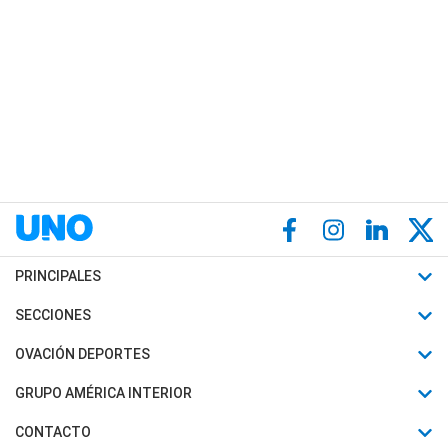
PRINCIPALES
Últimas Noticias
SECCIONES
Política
Horóscopo
OVACIÓN DEPORTES
Sociedad
Motores
Fútbol
GRUPO AMÉRICA INTERIOR
Policiales
Recetas
Mundial
Canal 7 en Vivo
CONTACTO
Judiciales