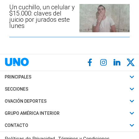
Un cuchillo, un celular y
$15.000: claves del
juicio por jurados este
lunes
PRINCIPALES
Últimas Noticias
SECCIONES
Política
Horóscopo
OVACIÓN DEPORTES
Sociedad
Motores
Fútbol
GRUPO AMÉRICA INTERIOR
Policiales
Recetas
Mundial
Canal 7 en Vivo
CONTACTO
Judiciales
Trucos caseros
Automovilismo
Radio Nihuil
Acerca de Nosotros
Economia
Políticas de Privacidad
Términos y Condiciones