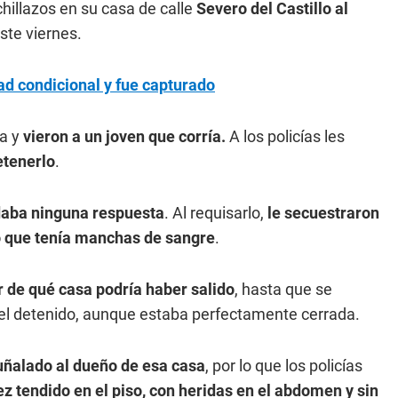
chillazos en su casa de calle
Severo del Castillo al
este viernes.
tad condicional y fue capturado
na y
vieron a un joven que corría.
A los policías les
etenerlo
.
 daba ninguna respuesta
. Al requisarlo,
le secuestraron
llo que tenía manchas de sangre
.
r de qué casa podría haber salido
, hasta que se
 el detenido, aunque estaba perfectamente cerrada.
uñalado al dueño de esa casa
, por lo que los policías
z tendido en el piso, con heridas en el abdomen y sin