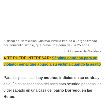
El fiscal de Homicidios Gustavo Pirrello imputó a Jorge Olmedo
por homicidio simple, que prevé una pena de 8 a 25 años.
Foto: Gobierno de Mendoza
►TE PUEDE INTERESAR:
Séptima condena para un
violador serial que abusó a su víctima cuando la asaltó
Para los pesquisas
hay muchos indicios en su contra
y
es el único sospechoso del asesinato ocurrido pasadas las
6 del sábado en una casa del
barrio Dorrego, en las
Heras
.