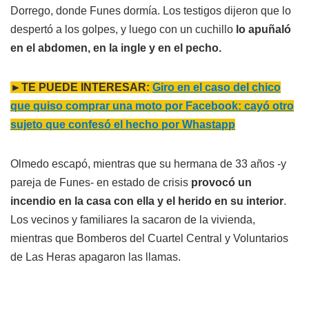
Dorrego, donde Funes dormía. Los testigos dijeron que lo
despertó a los golpes, y luego con un cuchillo
lo apuñaló
en el abdomen, en la ingle y en el pecho.
►TE PUEDE INTERESAR:
Giro en el caso del chico
que quiso comprar una moto por Facebook: cayó otro
sujeto que confesó el hecho por Whastapp
Olmedo escapó, mientras que su hermana de 33 años -y
pareja de Funes- en estado de crisis
provocó un
incendio en la casa con ella y el herido en su interior
.
Los vecinos y familiares la sacaron de la vivienda,
mientras que Bomberos del Cuartel Central y Voluntarios
de Las Heras apagaron las llamas.