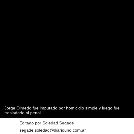
Jorge Olmedo fue imputado por homicidio simple y luego fue
trasladado al penal.
Editado por
Soledad Segade
segade.soledad@diariouno.com.ar