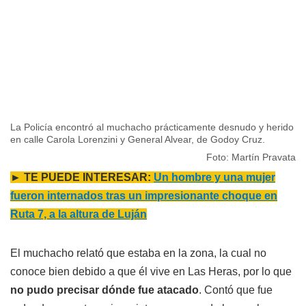
La Policía encontró al muchacho prácticamente desnudo y herido
en calle Carola Lorenzini y General Alvear, de Godoy Cruz.
Foto: Martín Pravata
► TE PUEDE INTERESAR:
Un hombre y una mujer
fueron internados tras un impresionante choque en
Ruta 7, a la altura de Luján
El muchacho relató que estaba en la zona, la cual no
conoce bien debido a que él vive en Las Heras, por lo que
no pudo precisar dónde fue atacado
. Contó que fue