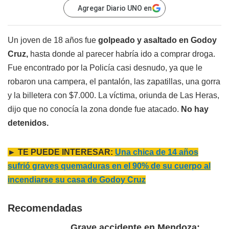
Agregar Diario UNO en
Un joven de 18 años fue
golpeado y asaltado en Godoy
Cruz,
hasta donde al parecer habría ido a comprar droga.
Fue encontrado por la Policía casi desnudo, ya que le
robaron una campera, el pantalón, las zapatillas, una gorra
y la billetera con $7.000. La víctima, oriunda de Las Heras,
dijo que no conocía la zona donde fue atacado.
No hay
detenidos.
► TE PUEDE INTERESAR:
Una chica de 14 años
sufrió graves quemaduras en el 90% de su cuerpo al
incendiarse su casa de Godoy Cruz
Recomendadas
Grave accidente en Mendoza: