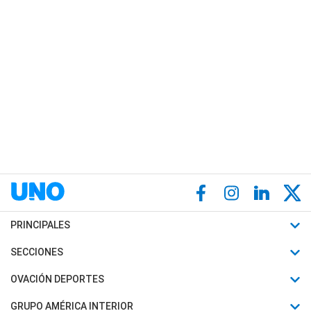
PRINCIPALES
Últimas Noticias
SECCIONES
Política
Horóscopo
OVACIÓN DEPORTES
Sociedad
Motores
Fútbol
GRUPO AMÉRICA INTERIOR