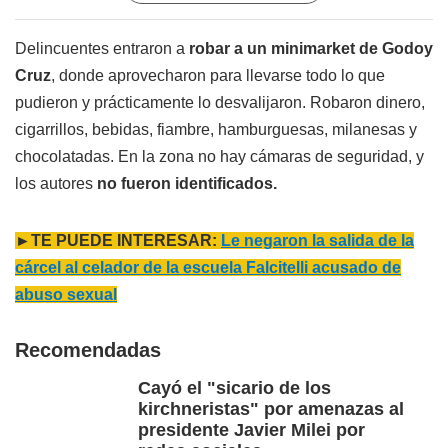
Delincuentes entraron a
robar a un minimarket de Godoy
Cruz
, donde aprovecharon para llevarse todo lo que
pudieron y prácticamente lo desvalijaron. Robaron dinero,
cigarrillos, bebidas, fiambre, hamburguesas, milanesas y
chocolatadas. En la zona no hay cámaras de seguridad, y
los autores
no fueron identificados.
►TE PUEDE INTERESAR:
Le negaron la salida de la
cárcel al celador de la escuela Falcitelli acusado de
abuso sexual
Recomendadas
Cayó el "sicario de los
kirchneristas" por amenazas al
presidente Javier Milei por