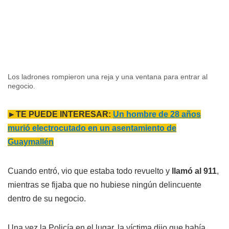
Los ladrones rompieron una reja y una ventana para entrar al
negocio.
►TE PUEDE INTERESAR:
Un hombre de 28 años
murió electrocutado en un asentamiento de
Guaymallén
Cuando entró, vio que estaba todo revuelto y
llamó al 911
,
mientras se fijaba que no hubiese ningún delincuente
dentro de su negocio.
Una vez la Policía en el lugar, la víctima dijo que había