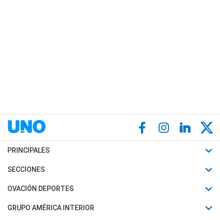
PRINCIPALES
Últimas Noticias
SECCIONES
Política
Horóscopo
OVACIÓN DEPORTES
Sociedad
Motores
Fútbol
GRUPO AMÉRICA INTERIOR
Policiales
Recetas