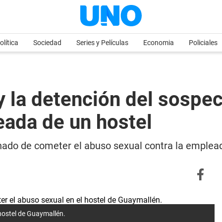
olítica
Sociedad
Series y Películas
Economia
Policiales
y la detención del sospe
eada de un hostel
ado de cometer el abuso sexual contra la emplea
hostel de Guaymallén.