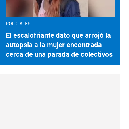
POLICIALES
El escalofriante dato que arrojó la
autopsia a la mujer encontrada
cerca de una parada de colectivos