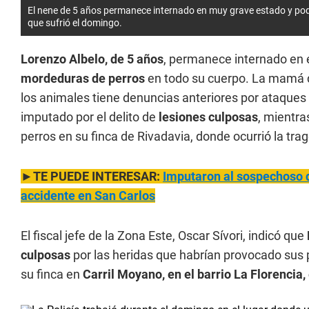
El nene de 5 años permanece internado en muy grave estado y pod
que sufrió el domingo.
Lorenzo Albelo, de 5 años
, permanece internado en e
mordeduras de perros
en todo su cuerpo. La mamá 
los animales tiene denuncias anteriores por ataques
imputado por el delito de
lesiones culposas
, mientra
perros en su finca de Rivadavia, donde ocurrió la trag
►TE PUEDE INTERESAR:
Imputaron al sospechoso de
accidente en San Carlos
El fiscal jefe de la Zona Este, Oscar Sívori, indicó que
culposas
por las heridas que habrían provocado sus p
su finca en
Carril Moyano, en el barrio La Florencia,