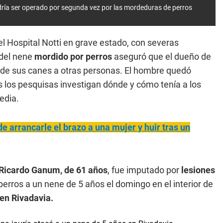
ría ser operado por segunda vez por las mordeduras de perros
l Hospital Notti en grave estado, con severas
del nene
mordido por perros
aseguró que el dueño de
 de sus canes a otras personas. El hombre quedó
s los pesquisas investigan dónde y cómo tenía a los
edia.
 arrancarle el brazo a una mujer y huir tras un
Ricardo Ganum, de 61 años
, fue imputado por
lesiones
erros a un nene de 5 años el domingo en el interior de
 en Rivadavia.