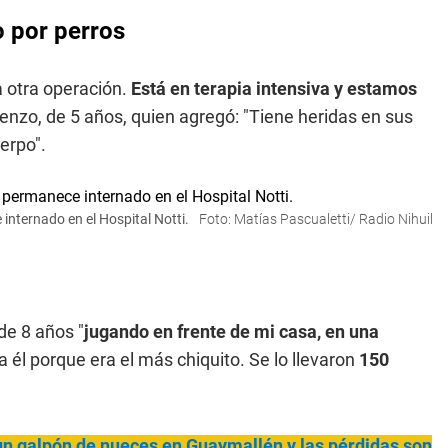
o por perros
 otra operación.
Está en terapia intensiva y estamos
renzo, de 5 años, quien agregó: "Tiene heridas en sus
uerpo".
internado en el Hospital Notti.
Foto: Matías Pascualetti/ Radio Nihuil
de 8 años "
jugando en frente de mi casa, en una
a él porque era el más chiquito. Se lo llevaron
150
un galpón de nueces en Guaymallén y las pérdidas son