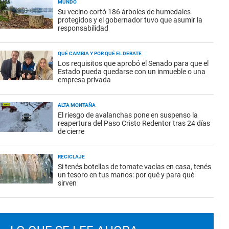
MUNDO
Su vecino cortó 186 árboles de humedales
protegidos y el gobernador tuvo que asumir la
responsabilidad
QUÉ CAMBIA Y POR QUÉ EL DEBATE
Los requisitos que aprobó el Senado para que el
Estado pueda quedarse con un inmueble o una
empresa privada
ALTA MONTAÑA
El riesgo de avalanchas pone en suspenso la
reapertura del Paso Cristo Redentor tras 24 días
de cierre
RECICLAJE
Si tenés botellas de tomate vacías en casa, tenés
un tesoro en tus manos: por qué y para qué
sirven