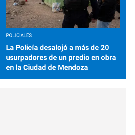
POLICIALES
La Policía desalojó a más de 20
usurpadores de un predio en obra
en la Ciudad de Mendoza