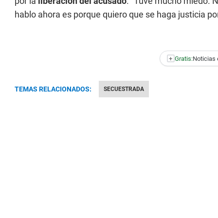
por la
liberación del acusado
. “Tuve mucho miedo. No
hablo ahora es porque quiero que se haga justicia po
+
Gratis:
Noticias 
TEMAS RELACIONADOS:
SECUESTRADA