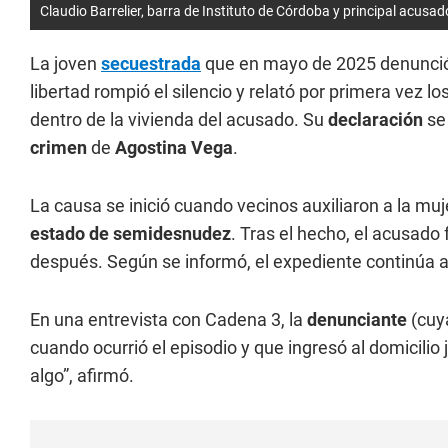
Claudio Barrelier, barra de Instituto de Córdoba y principal acusa
La joven
secuestrada
que en mayo de 2025 denunci
libertad rompió el silencio y relató por primera vez 
dentro de la vivienda del acusado. Su
declaración
se 
crimen
de
Agostina Vega
.
La causa se inició cuando vecinos auxiliaron a la muje
estado de semidesnudez
. Tras el hecho, el acusado
después. Según se informó, el expediente continúa a
En una entrevista con Cadena 3, la
denunciante
(cuya
cuando ocurrió el episodio y que ingresó al domicilio
algo”, afirmó.