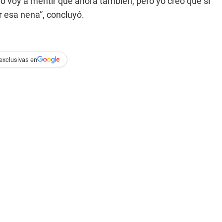
 voy a mentir que ahora también, pero yo creo que si
r esa nena”, concluyó.
exclusivas en