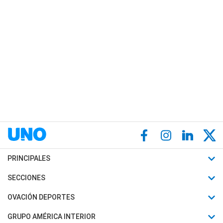
PRINCIPALES
Últimas Noticias
SECCIONES
Política
Horóscopo
OVACIÓN DEPORTES
Sociedad
Motores
Fútbol
GRUPO AMÉRICA INTERIOR