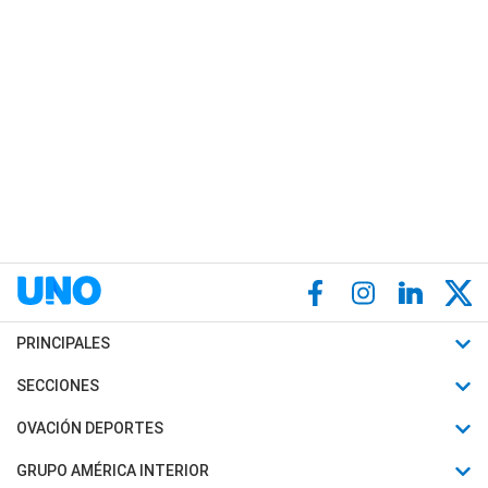
PRINCIPALES
Últimas Noticias
SECCIONES
Política
Horóscopo
OVACIÓN DEPORTES
Sociedad
Motores
Fútbol
GRUPO AMÉRICA INTERIOR