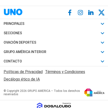
PRINCIPALES
Últimas Noticias
SECCIONES
Política
Horóscopo
OVACIÓN DEPORTES
Sociedad
Motores
Fútbol
GRUPO AMÉRICA INTERIOR
Policiales
Recetas
Mundial
Canal 7 en Vivo
CONTACTO
Judiciales
Trucos caseros
Automovilismo
Radio Nihuil
Acerca de Nosotros
Economia
Políticas de Privacidad
Términos y Condiciones
Series y Películas
Rugby
FM UNA
Contactanos
Decálogo ético de IA
Edictos y Solicitadas
Tenis
Radio Brava
Newsletter
Básquet
© Copyright 2026 GRUPO AMERICA – Todos los derechos
San Juan 8
reservados
Boxeo
Fuera de Juego