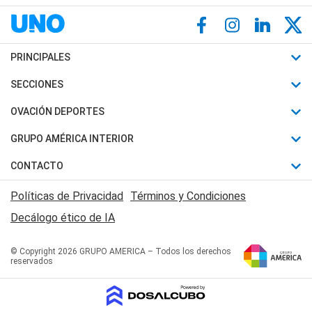
PRINCIPALES
Últimas Noticias
SECCIONES
Política
Horóscopo
OVACIÓN DEPORTES
Sociedad
Motores
Fútbol
GRUPO AMÉRICA INTERIOR
Policiales
Recetas
Mundial
Canal 7 en Vivo
CONTACTO
Judiciales
Trucos caseros
Automovilismo
Radio Nihuil
Acerca de Nosotros
Economia
Políticas de Privacidad
Términos y Condiciones
Series y Películas
Rugby
FM UNA
Contactanos
Decálogo ético de IA
Edictos y Solicitadas
Tenis
Radio Brava
Newsletter
Básquet
© Copyright 2026 GRUPO AMERICA – Todos los derechos
San Juan 8
reservados
Boxeo
Fuera de Juego