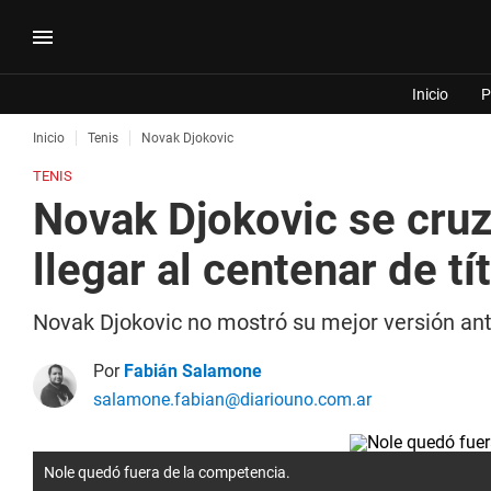
Inicio
P
Inicio
Tenis
Novak Djokovic
TENIS
Novak Djokovic se cruz
llegar al centenar de tí
Novak Djokovic no mostró su mejor versión ant
Por
Fabián Salamone
salamone.fabian@diariouno.com.ar
Nole quedó fuera de la competencia.