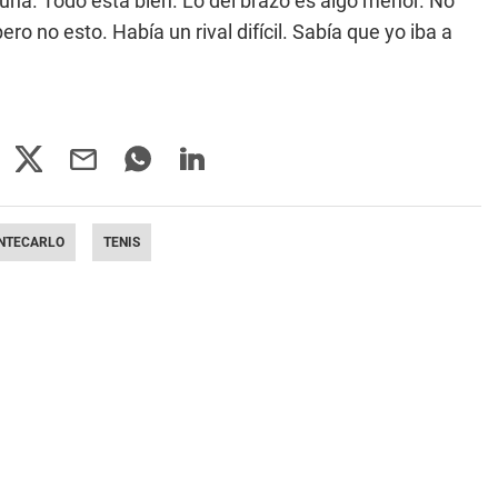
una. Todo está bien. Lo del brazo es algo menor. No
o no esto. Había un rival difícil. Sabía que yo iba a
NTECARLO
TENIS