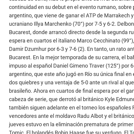
continuidad en su debut en el evento rumano, sobre p
argentino, que viene de ganar el ATP de Marrakech y
ucraniano Illya Marchenko (70°) por 7-5 y 6-2. Delbon
Bucarest, donde arrancó directo desde la segunda rue
espera en cuartos el italiano Marco Cecchinato (99°),
Damir Dzumhur por 6-3 y 7-6 (2). En tanto, un rato ant
Bucarest. En la mejor temporada de su carrera, el bah
impuso al español Daniel Gimeno Traver (125°) por 6-
argentino, que este año jugó en Río su única final en 
dos quiebres y una ventaja de 5-0 ante un rival al qu
brasileño. Ahora en cuartos de final espera por el ga
cabeza de serie, que derrotó al británico Kyle Edmun
también siguen adelante en el torneo los españoles 
vencedores ante el moldavo Radu Albot y el británic
jueves estuvo en la eliminación prematura de primer 
Tomic. El holandés Robin Haase fue su verdugo. El To