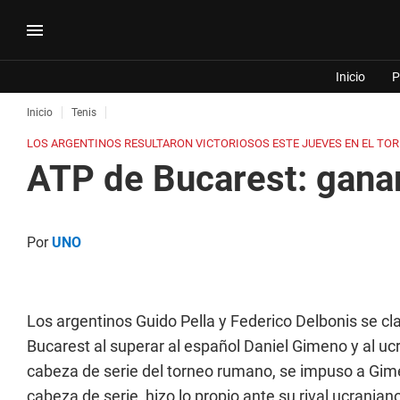
Inicio
P
Inicio
Tenis
LOS ARGENTINOS RESULTARON VICTORIOSOS ESTE JUEVES EN EL TOR
ATP de Bucarest: ganar
Por
UNO
Los argentinos Guido Pella y Federico Delbonis se cla
Bucarest al superar al español Daniel Gimeno y al uc
cabeza de serie del torneo rumano, se impuso a Gimen
cabeza de serie, hizo lo propio ante su rival ucranian