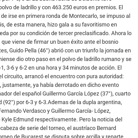
olvo de ladrillo y con 463.250 euros en premios. El
 de irse en primera ronda de Montecarlo, se impuso al
is, de esta manera, hizo gala a su favoritismo en
da por su condición de tercer preclasificado. Ahora lo
 que viene de firmar un buen éxito ante el bosnio
es, Guido Pella (46°) abrió con un triunfo la jornada en
iense dio otro paso en el polvo de ladrillo rumano y se
1, 3-6 y 6-2 en una hora y 34 minutos de acción. El
el circuito, arrancó el encuentro con pura autoridad:
e, justamente, ya había derrotado en dicho evento
nador del español Guillermo García López (37°), cuarto
d (92°) por 6-3 y 6-3.Ademas de la dupla argentina,
Fernando Verdasco y Guillermo García- López,
o Kyle Edmund respectivamente. Pero la noticia del
cabeza de serie del torneo, el austríaco Bernard
rneo de Bucarest se disputa sobre arcilla y reparte