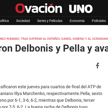
olítica
Sociedad
Series y Películas
Economia
Policiales
NEO RUMANO, TRAS SUPERAR AL ESPAÑOL DANIEL GIMENO Y AL UCRANIAN
on Delbonis y Pella y av
sificaron este jueves para cuartos de final del ATP de
raniano Illya Marchenko, respectivamente.Pella, sexto
o por 6-1, 3-6, 6-2, mientras que Delbonis, tercer
o por 7-5, 6-2. La buena racha de Delbonis tuvo