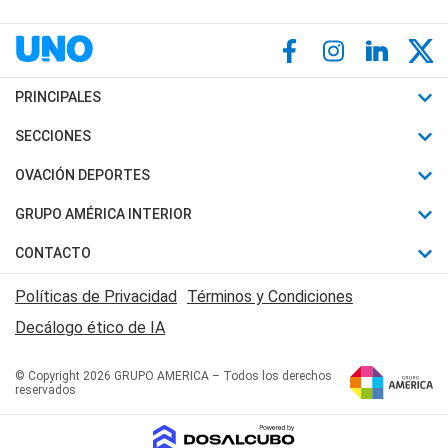
PRINCIPALES
Últimas Noticias
SECCIONES
Política
Horóscopo
OVACIÓN DEPORTES
Sociedad
Motores
Fútbol
GRUPO AMÉRICA INTERIOR
Policiales
Recetas
Mundial
Canal 7 en Vivo
CONTACTO
Judiciales
Trucos caseros
Automovilismo
Radio Nihuil
Acerca de Nosotros
Economia
Políticas de Privacidad
Términos y Condiciones
Series y Películas
Rugby
FM UNA
Contactanos
Decálogo ético de IA
Edictos y Solicitadas
Tenis
Radio Brava
Newsletter
Básquet
© Copyright 2026 GRUPO AMERICA – Todos los derechos
San Juan 8
reservados
Boxeo
Fuera de Juego