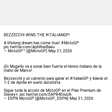
BEZZECCHI WINS THE
#ITALIANGP
!
A lifelong dream has come true!
#MotoGP
pic.twitter.com/AphRneBaeu
— MotoGP™ (@MotoGP)
May 31, 2026
¡En Mugello va a sonar bien fuerte el himno italiano de la
mano de Marco!
Bezzecchi y un carrerón para ganar el
#ItalianGP
y liderar el
1-2 de Aprilia en suelo ducatista.
Sigue toda la acción de MotoGP en el Plan Premium de
Disney+.
pic.twitter.com/EAP84EouU6
— ESPN MotoGP (@MotoGP_ESPN)
May 31, 2026