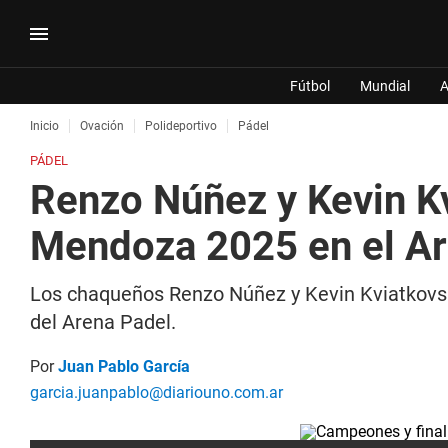
Fútbol
Mundial
A
Inicio
Ovación
Polideportivo
Pádel
PÁDEL
Renzo Núñez y Kevin K
Mendoza 2025 en el Ar
Los chaqueños Renzo Núñez y Kevin Kviatkovsk
del Arena Padel.
Por
Juan Pablo García
garcia.juanpablo@diariouno.com.ar