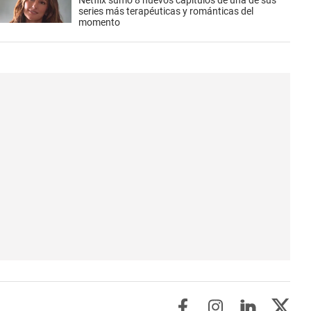
Netflix sumó 8 nuevos capítulos de una de sus
series más terapéuticas y románticas del
momento