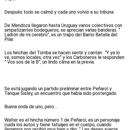
Después todo se calmó y cada uno volvió a su tribuna.
De Mendoza llegaron hasta Uruguay varios colectivos con
simpatizantes bodegueros, se aprecian varias banderas. ”
Ladrón de mi cerebro”, es un trapo del Barrio Batalla del
Pilar.
Los hinchas del Tomba se hacen sentir y cantan: “Y ya lo
ve, somos locales, otra vez” y los Carboneros le responden:
” Vos sos de la B”, un lindo clima en la previa.
Se está jugando un partido preliminar entre Peñarol y
Tanque Sisley, un encuentro que había sido postergado.
Buena onda de uno, pero…
Walter es el hincha número 1 de Peñarol, es un personaje
cuida los autos y tiene tatuajes en el cuerpo, cuando
llegamos nos recibió muy bien y dijo: ” Les deseo suerte,