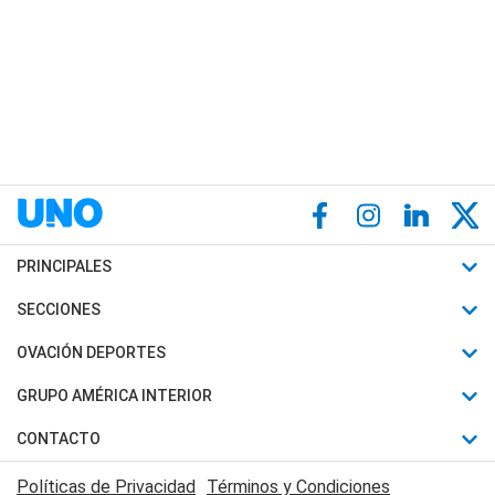
PRINCIPALES
Últimas Noticias
SECCIONES
Política
Horóscopo
OVACIÓN DEPORTES
Sociedad
Motores
Fútbol
GRUPO AMÉRICA INTERIOR
Policiales
Recetas
Mundial
Canal 7 en Vivo
CONTACTO
Judiciales
Trucos caseros
Automovilismo
Radio Nihuil
Acerca de Nosotros
Economia
Políticas de Privacidad
Términos y Condiciones
Series y Películas