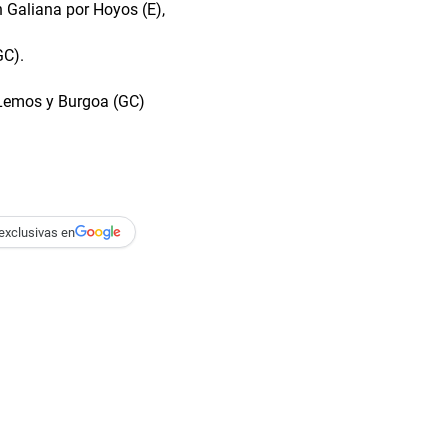
n Galiana por Hoyos (E),
GC).
, Lemos y Burgoa (GC)
exclusivas en