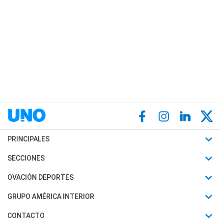
PRINCIPALES
Últimas Noticias
SECCIONES
Política
Horóscopo
OVACIÓN DEPORTES
Sociedad
Motores
Fútbol
GRUPO AMÉRICA INTERIOR
Policiales
Recetas
Mundial
Canal 7 en Vivo
CONTACTO