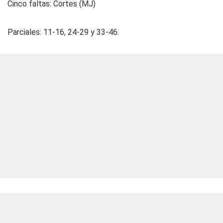
Cin­co fal­tas: Cortes (MJ)
Par­cia­les: 11-16, 24-29 y 33-46.