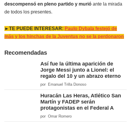
descompensó en pleno partido y murió
ante la mirada
de todos los presentes.
►TE PUEDE INTERESAR:
Paulo Dybala festejó de
más y los hinchas de la Juventus no se la perdonaron
Recomendadas
Así fue la última aparición de
Jorge Messi junto a Lionel: el
regalo del 10 y un abrazo eterno
por Emanuel Trilla Donoso
Huracán Las Heras, Atlético San
Martín y FADEP serán
protagonistas en el Federal A
por Omar Romero