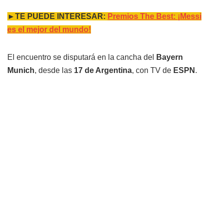
►TE PUEDE INTERESAR:
Premios The Best: ¡Messi
es el mejor del mundo!
El encuentro se disputará en la cancha del
Bayern
Munich
, desde las
17 de Argentina
, con TV de
ESPN
.