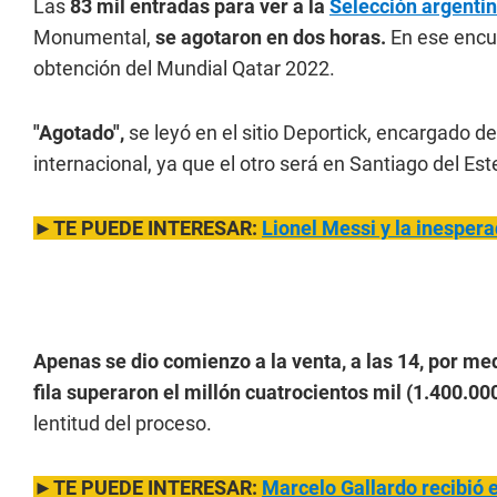
Las
83 mil entradas para ver a la
Selección argenti
Monumental,
se agotaron en dos horas.
En ese encue
obtención del Mundial Qatar 2022.
"Agotado",
se leyó en el sitio Deportick, encargado de
internacional, ya que el otro será en Santiago del Es
►TE PUEDE INTERESAR:
Lionel Messi y la inespera
Apenas se dio comienzo a la venta, a las 14, por me
fila superaron el millón cuatrocientos mil (1.400.00
lentitud del proceso.
►TE PUEDE INTERESAR:
Marcelo Gallardo recibió e