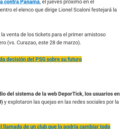
na contra Panamá
, el jueves próximo en el
ntro el elenco que dirige Lionel Scaloni festejará la
 la venta de los tickets para el primer amistoso
tero (vs. Curazao, este 28 de marzo).
da decisión del PSG sobre su futuro
dio del sistema de la web DeporTick, los usuarios en
0)
y explotaron las quejas en las redes sociales por la
l llamado de un club que lo podría cambiar todo