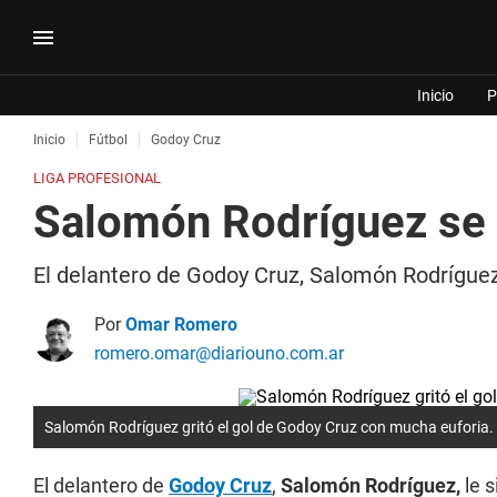
Inicio
P
Inicio
Fútbol
Godoy Cruz
LIGA PROFESIONAL
Salomón Rodríguez se r
El delantero de Godoy Cruz, Salomón Rodríguez,
Por
Omar Romero
romero.omar@diariouno.com.ar
Salomón Rodríguez gritó el gol de Godoy Cruz con mucha euforia.
El delantero de
Godoy Cruz
,
Salomón Rodríguez,
le s