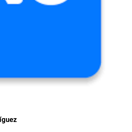
íguez