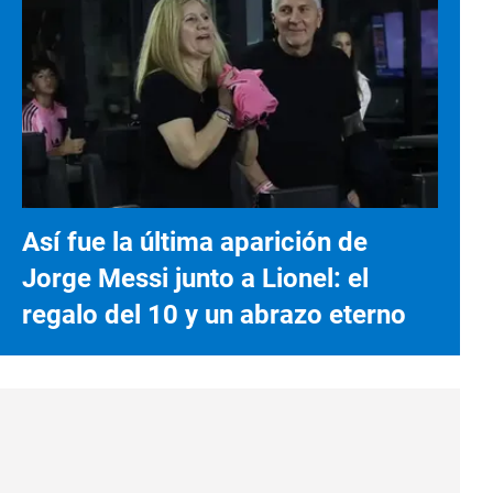
Así fue la última aparición de
Jorge Messi junto a Lionel: el
regalo del 10 y un abrazo eterno