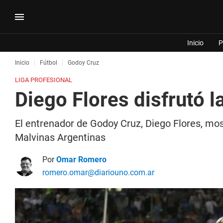
Inicio
P
Inicio
Fútbol
Godoy Cruz
LIGA PROFESIONAL
Diego Flores disfrutó 
El entrenador de Godoy Cruz, Diego Flores, mostr
Malvinas Argentinas
Por
Omar Romero
romero.omar@diariouno.com.ar