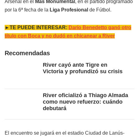
Arsenal en el
Más Monumental
, en el partido programado
por la 6ª fecha de la
Liga Profesional
de Fútbol.
►TE PUEDE INTERESAR:
Darío Benedetto ganó otro
título con Boca y no dudó en chicanear a River
Recomendadas
River cayó ante Tigre en
Victoria y profundizó su crisis
River oficializó a Thiago Almada
como nuevo refuerzo: cuándo
debutará
El encuentro se jugará en el estadio Ciudad de Lanús-