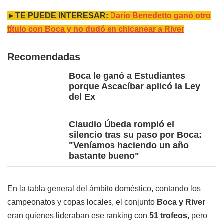
►TE PUEDE INTERESAR:
Darío Benedetto ganó otro
título con Boca y no dudó en chicanear a River
Recomendadas
Boca le ganó a Estudiantes
porque Ascacíbar aplicó la Ley
del Ex
Claudio Úbeda rompió el
silencio tras su paso por Boca:
"Veníamos haciendo un año
bastante bueno"
En la tabla general del ámbito doméstico, contando los
campeonatos y copas locales, el conjunto
Boca y River
eran quienes lideraban ese ranking con
51 trofeos,
pero