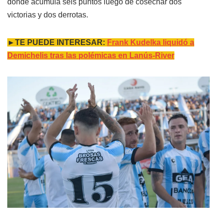
donde acumula seis puntos luego de cosechar dos
victorias y dos derrotas.
►TE PUEDE INTERESAR:
Frank Kudelka liquidó a
Demichelis tras las polémicas en Lanús-River