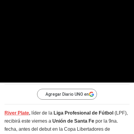
Agregar Diario UNO en
River Plate
,
líder de la
Liga Profesional de Fútbol
(LPF),
recibirá este viernes a
Unión de Santa Fe
por la 9na.
fecha, antes del debut en la Copa Libertadores de