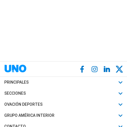
PRINCIPALES
Últimas Noticias
SECCIONES
Política
Horóscopo
OVACIÓN DEPORTES
Sociedad
Motores
Fútbol
GRUPO AMÉRICA INTERIOR
Policiales
Recetas
Mundial
Canal 7 en Vivo
CONTACTO