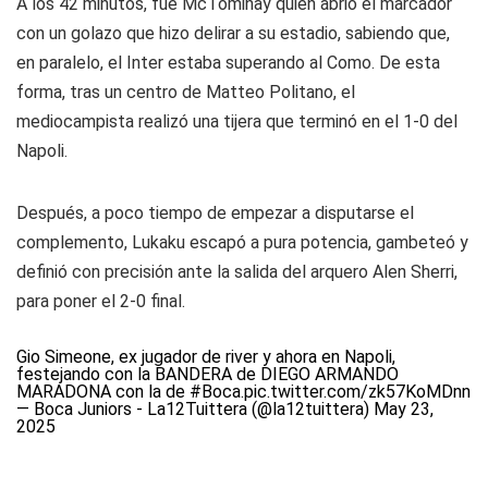
A los 42 minutos, fue McTominay quien abrió el marcador
con un golazo que hizo delirar a su estadio, sabiendo que,
en paralelo, el Inter estaba superando al Como. De esta
forma, tras un centro de Matteo Politano, el
mediocampista realizó una tijera que terminó en el 1-0 del
Napoli.
Después, a poco tiempo de empezar a disputarse el
complemento, Lukaku escapó a pura potencia, gambeteó y
definió con precisión ante la salida del arquero Alen Sherri,
para poner el 2-0 final.
Gio Simeone, ex jugador de river y ahora en Napoli,
festejando con la BANDERA de DIEGO ARMANDO
MARADONA con la de
#Boca
.
pic.twitter.com/zk57KoMDnn
— Boca Juniors - La12Tuittera (@la12tuittera)
May 23,
2025