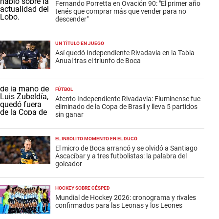
Fernando Porretta en Ovación 90: "El primer año
tenés que comprar más que vender para no
descender"
UN TÍTULO EN JUEGO
Así quedó Independiente Rivadavia en la Tabla
Anual tras el triunfo de Boca
FÚTBOL
Atento Independiente Rivadavia: Fluminense fue
eliminado de la Copa de Brasil y lleva 5 partidos
sin ganar
EL INSÓLITO MOMENTO EN EL DUCÓ
El micro de Boca arrancó y se olvidó a Santiago
Ascacíbar y a tres futbolistas: la palabra del
goleador
HOCKEY SOBRE CÉSPED
Mundial de Hockey 2026: cronograma y rivales
confirmados para las Leonas y los Leones