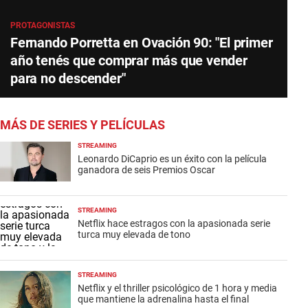
PROTAGONISTAS
Fernando Porretta en Ovación 90: "El primer
año tenés que comprar más que vender
para no descender"
MÁS DE SERIES Y PELÍCULAS
STREAMING
Leonardo DiCaprio es un éxito con la película
ganadora de seis Premios Oscar
STREAMING
Netflix hace estragos con la apasionada serie
turca muy elevada de tono
STREAMING
Netflix y el thriller psicológico de 1 hora y media
que mantiene la adrenalina hasta el final