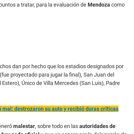
puntos a tratar, para la evaluación de
Mendoza
como
uchos dan por hecho que los estadios designados por
(fue proyectado para jugar la final), San Juan del
Estero), Único de Villa Mercedes (San Luis), Padre
mal: destrozaron su auto y recibió duras críticas
eneró
malestar
, sobre todo en las
autoridades de