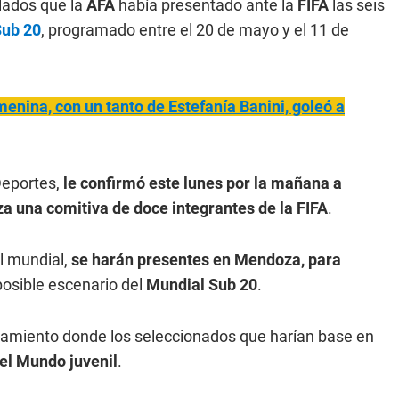
 lados que la
AFA
había presentado ante la
FIFA
las seis
Sub 20
, programado entre el 20 de mayo y el 11 de
enina, con un tanto de Estefanía Banini, goleó a
Deportes,
le confirmó este lunes por la mañana a
a una comitiva de doce integrantes de la FIFA
.
l mundial,
se harán presentes en Mendoza, para
 posible escenario del
Mundial Sub 20
.
enamiento donde los seleccionados que harían base en
el Mundo juvenil
.