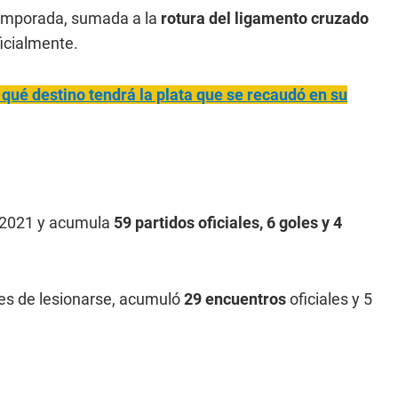
temporada, sumada a la
rotura del ligamento cruzado
ficialmente.
ué destino tendrá la plata que se recaudó en su
l 2021 y acumula
59 partidos oficiales, 6 goles y 4
tes de lesionarse, acumuló
29 encuentros
oficiales y 5