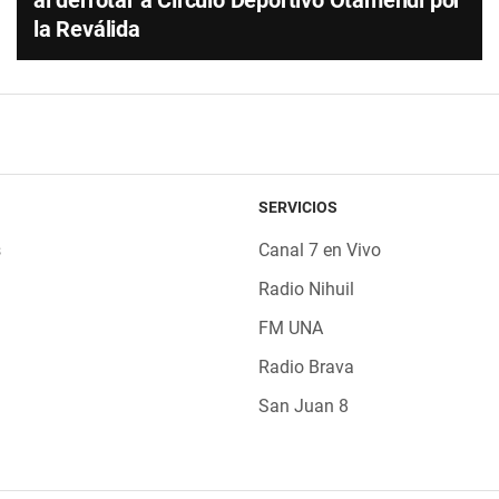
al derrotar a Círculo Deportivo Otamendi por
la Reválida
SERVICIOS
s
Canal 7 en Vivo
Radio Nihuil
FM UNA
Radio Brava
San Juan 8