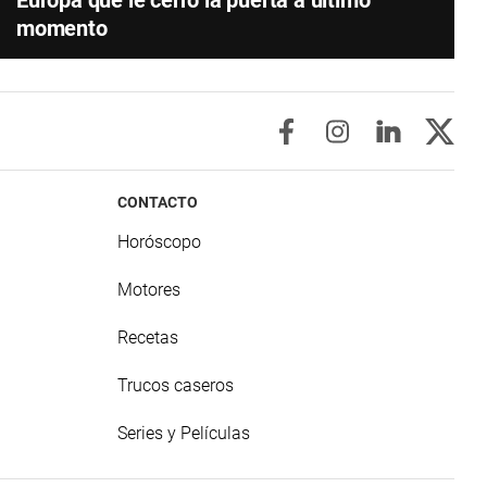
Europa que le cerró la puerta a último
momento
CONTACTO
Horóscopo
Motores
Recetas
Trucos caseros
Series y Películas