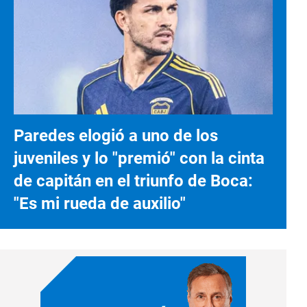
Paredes elogió a uno de los
juveniles y lo "premió" con la cinta
de capitán en el triunfo de Boca:
"Es mi rueda de auxilio"