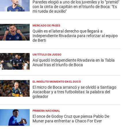
Paredes elogió a uno de los juveniles y lo "premió"
con la cinta de capitán en el triunfo de Boca: "Es
mi rueda de auxilio"
MERCADO DE PASES
Quién es el lateral derecho que llegará a
Independiente Rivadavia para reforzar al equipo
de Berti
UN TÍTULO EN JUEGO
Así quedó Independiente Rivadavia en la Tabla
Anual tras el triunfo de Boca
EL INSÓLITO MOMENTO EN EL DUCÓ
El micro de Boca arrancó y se olvidó a Santiago
Ascacíbar y a tres futbolistas: la palabra del
goleador
PRIMERA NACIONAL
El once de Godoy Cruz que piensa Pablo De
Muner para enfrentar a Chaco For Ever