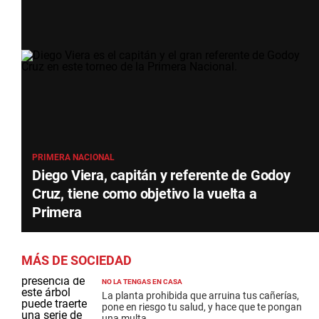
PRIMERA NACIONAL
Diego Viera, capitán y referente de Godoy
Cruz, tiene como objetivo la vuelta a
Primera
MÁS DE SOCIEDAD
NO LA TENGAS EN CASA
La planta prohibida que arruina tus cañerías,
pone en riesgo tu salud, y hace que te pongan
una multa