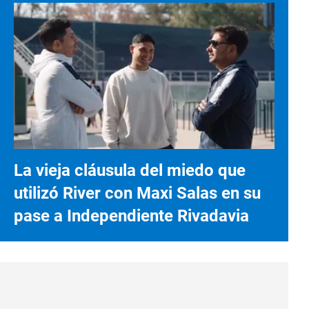
La vieja cláusula del miedo que
utilizó River con Maxi Salas en su
pase a Independiente Rivadavia