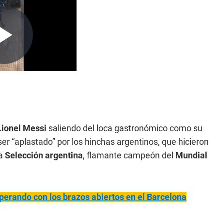
Lionel Messi
saliendo del loca gastronómico como su
r “aplastado” por los hinchas argentinos, que hicieron
la
Selección argentina
, flamante campeón del
Mundial
sperando con los brazos abiertos en el Barcelona