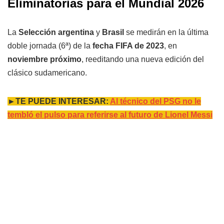
Eliminatorias para el Mundial 2026
La
Selección argentina
y
Brasil
se medirán en la última
doble jornada (6ª) de la
fecha FIFA de 2023
, en
noviembre próximo
, reeditando una nueva edición del
clásico sudamericano.
►TE PUEDE INTERESAR:
Al técnico del PSG no le
tembló el pulso para referirse al futuro de Lionel Messi